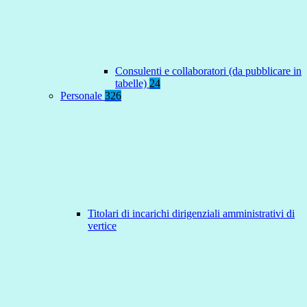
Consulenti e collaboratori (da pubblicare in
tabelle)
24
Personale
326
Titolari di incarichi dirigenziali amministrativi di
vertice