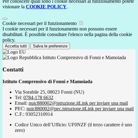
Per conoscere quali sono i cookie necessari al funzionamento potete
visionare la
COOKIE POLICY
.
Cookie necessari per il funzionamento
I cookie necessari per il funzionamento non possono essere
disabilitati. È possibile consultare l'elenco nella pagina della cookie
policy.
Accetta tutti
Salva le preferenze
Istituto Comprensivo di Fonni e Mamoiada
Contatti
Istituto Comprensivo di Fonni e Mamoiada
Via Sorabile 25, 08023 Fonni (NU)
Tel:
0784-178 6632
Email:
nuic880002@istruzione.it
Link per inviare una mail
PEC:
nuic880002@pec.istruzione.it
Link per inviare una mail
C.F.: 93052310914
Codice Unico dell’Ufficio: UF0NZF (il terzo carattere è uno
zero)