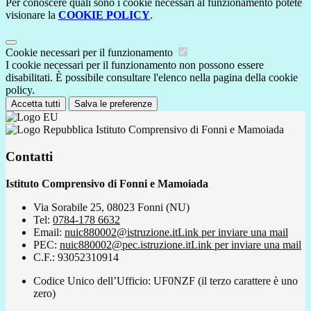
Per conoscere quali sono i cookie necessari al funzionamento potete
visionare la
COOKIE POLICY
.
Cookie necessari per il funzionamento
I cookie necessari per il funzionamento non possono essere
disabilitati. È possibile consultare l'elenco nella pagina della cookie
policy.
Accetta tutti
Salva le preferenze
Istituto Comprensivo di Fonni e Mamoiada
Contatti
Istituto Comprensivo di Fonni e Mamoiada
Via Sorabile 25, 08023 Fonni (NU)
Tel:
0784-178 6632
Email:
nuic880002@istruzione.it
Link per inviare una mail
PEC:
nuic880002@pec.istruzione.it
Link per inviare una mail
C.F.: 93052310914
Codice Unico dell’Ufficio: UF0NZF (il terzo carattere è uno
zero)