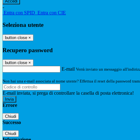
-
Entra con SPID
Entra con CIE
Seleziona utente
button close
×
Recupero password
button close
×
E-mail
Verrà inviato un messaggio all'indirizz
Non hai una e-mail associata al nome utente? Effettua il reset della password tram
E-mail inviata, si prega di controllare la casella di posta elettronica!
Errore
Chiudi
Successo
Chiudi
Informazione