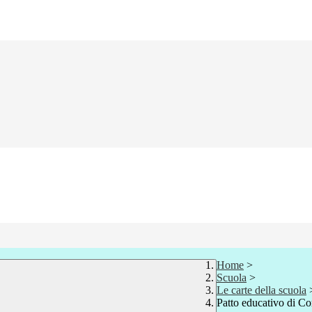
Home
>
Scuola
>
Le carte della scuola
Patto educativo di Cor