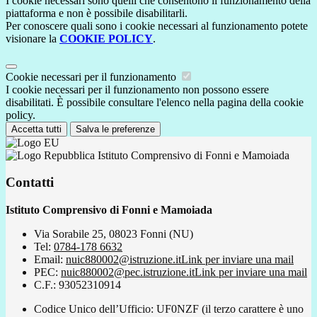
I cookie necessari sono quelli che consentono il funzionamento della
piattaforma e non è possibile disabilitarli.
Per conoscere quali sono i cookie necessari al funzionamento potete
visionare la
COOKIE POLICY
.
Cookie necessari per il funzionamento
I cookie necessari per il funzionamento non possono essere
disabilitati. È possibile consultare l'elenco nella pagina della cookie
policy.
Accetta tutti
Salva le preferenze
Istituto Comprensivo di Fonni e Mamoiada
Contatti
Istituto Comprensivo di Fonni e Mamoiada
Via Sorabile 25, 08023 Fonni (NU)
Tel:
0784-178 6632
Email:
nuic880002@istruzione.it
Link per inviare una mail
PEC:
nuic880002@pec.istruzione.it
Link per inviare una mail
C.F.: 93052310914
Codice Unico dell’Ufficio: UF0NZF (il terzo carattere è uno