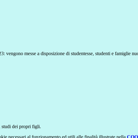
: vengono messe a disposizione di studentesse, studenti e famiglie nuov
studi dei propri figli.
kie necessari al funzionamento ed utili alle finalità illustrate nella
COO