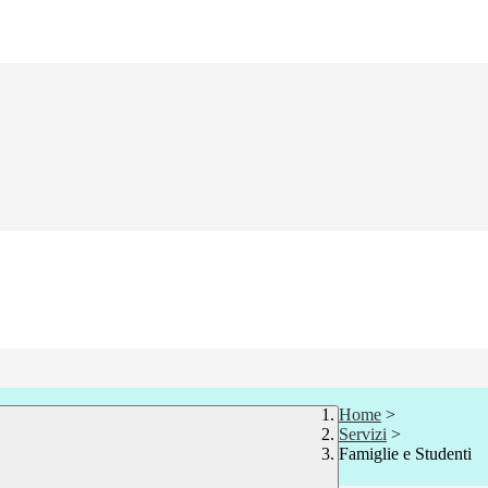
Home
>
Servizi
>
Famiglie e Studenti