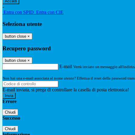
-
Entra con SPID
Entra con CIE
Seleziona utente
button close
×
Recupero password
button close
×
E-mail
Verrà inviato un messaggio all'indirizz
Non hai una e-mail associata al nome utente? Effettua il reset della password tram
E-mail inviata, si prega di controllare la casella di posta elettronica!
Errore
Chiudi
Successo
Chiudi
Informazione