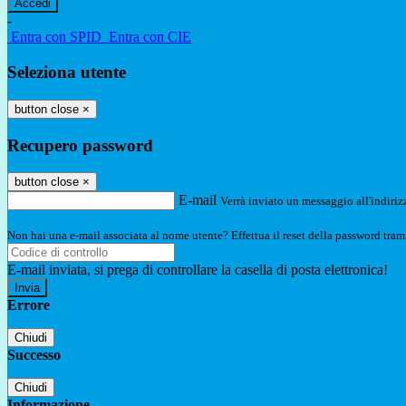
-
Entra con SPID
Entra con CIE
Seleziona utente
button close
×
Recupero password
button close
×
E-mail
Verrà inviato un messaggio all'indirizz
Non hai una e-mail associata al nome utente? Effettua il reset della password tram
E-mail inviata, si prega di controllare la casella di posta elettronica!
Errore
Chiudi
Successo
Chiudi
Informazione