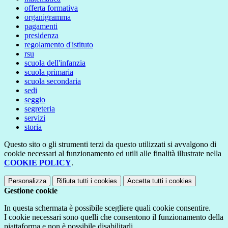
offerta formativa
organigramma
pagamenti
presidenza
regolamento d'istituto
rsu
scuola dell'infanzia
scuola primaria
scuola secondaria
sedi
seggio
segreteria
servizi
storia
Questo sito o gli strumenti terzi da questo utilizzati si avvalgono di
cookie necessari al funzionamento ed utili alle finalità illustrate nella
COOKIE POLICY
.
Personalizza
Rifiuta tutti
i cookies
Accetta tutti
i cookies
Gestione cookie
In questa schermata è possibile scegliere quali cookie consentire.
I cookie necessari sono quelli che consentono il funzionamento della
piattaforma e non è possibile disabilitarli.