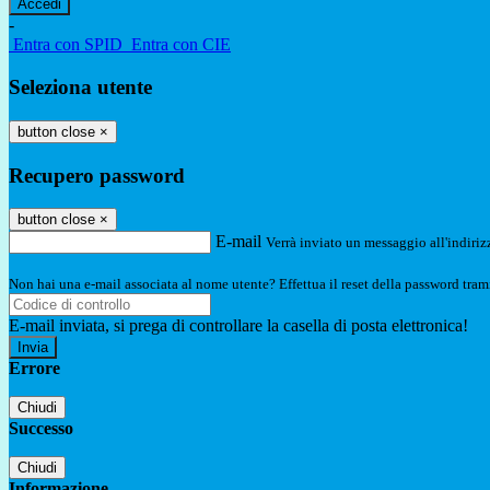
-
Entra con SPID
Entra con CIE
Seleziona utente
button close
×
Recupero password
button close
×
E-mail
Verrà inviato un messaggio all'indirizz
Non hai una e-mail associata al nome utente? Effettua il reset della password tram
E-mail inviata, si prega di controllare la casella di posta elettronica!
Errore
Chiudi
Successo
Chiudi
Informazione