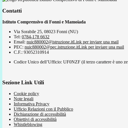
Contatti
Istituto Comprensivo di Fonni e Mamoiada
Via Sorabile 25, 08023 Fonni (NU)
Tel:
0784-178 6632
Email:
nuic880002@istruzione.it
Link per inviare una mail
PEC:
nuic880002@pec.istruzione.it
Link per inviare una mail
C.F.: 93052310914
Codice Unico dell’Ufficio: UF0NZF (il terzo carattere è uno ze
Sezione Link Utili
Cookie policy
Note legali
Informativa Privacy
Ufficio Relazioni con il Pubblico
Dichiarazione di accessibilità
Obiettivi di accessibilità
Whistleblowing