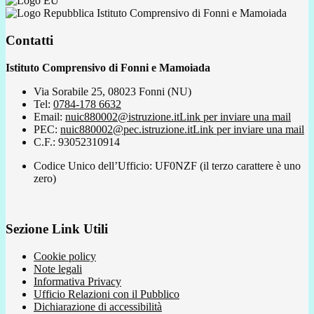
Istituto Comprensivo di Fonni e Mamoiada
Contatti
Istituto Comprensivo di Fonni e Mamoiada
Via Sorabile 25, 08023 Fonni (NU)
Tel:
0784-178 6632
Email:
nuic880002@istruzione.it
Link per inviare una mail
PEC:
nuic880002@pec.istruzione.it
Link per inviare una mail
C.F.: 93052310914
Codice Unico dell’Ufficio: UF0NZF (il terzo carattere è uno
zero)
Sezione Link Utili
Cookie policy
Note legali
Informativa Privacy
Ufficio Relazioni con il Pubblico
Dichiarazione di accessibilità