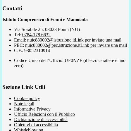
Contatti
Istituto Comprensivo di Fonni e Mamoiada
Via Sorabile 25, 08023 Fonni (NU)
Tel:
0784-178 6632
Email:
nuic880002@istruzione.it
Link per inviare una mail
PEC:
nuic880002@pec.istruzione.it
Link per inviare una mail
C.F.: 93052310914
Codice Unico dell’Ufficio: UF0NZF (il terzo carattere è uno
zero)
Sezione Link Utili
Cookie policy
Note legali
Informativa Privacy
Ufficio Relazioni con il Pubblico
Dichiarazione di accessibilità
Obiettivi di accessibilità
Whistleblowing