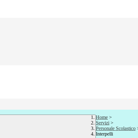
Home
>
Servizi
>
Personale Scolastico
Interpelli