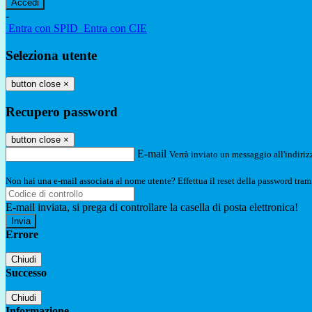
-
Entra con SPID
Entra con CIE
Seleziona utente
button close
×
Recupero password
button close
×
E-mail
Verrà inviato un messaggio all'indirizz
Non hai una e-mail associata al nome utente? Effettua il reset della password tram
E-mail inviata, si prega di controllare la casella di posta elettronica!
Errore
Chiudi
Successo
Chiudi
Informazione