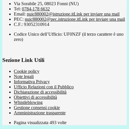
Via Sorabile 25, 08023 Fonni (NU)
Tel:
0784-178 6632
Email:
nuic880002@istruzione.it
Link per inviare una mail
PEC:
nuic880002@pec.istruzione.it
Link per inviare una mail
C.F.: 93052310914
Codice Unico dell’Ufficio: UF0NZF (il terzo carattere è uno
zero)
Sezione Link Utili
Cookie policy
Note legali
Informativa Privacy
Ufficio Relazioni con il Pubblico
Dichiarazione di accessibilità
Obiettivi di accessibilità
Whistleblowing
Gestione consensi cookie
Amministrazione trasparente
Pagina visualizzata
493
volte