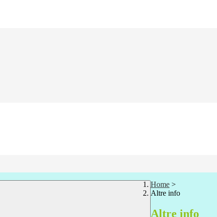
Home
>
Altre info
Altre info