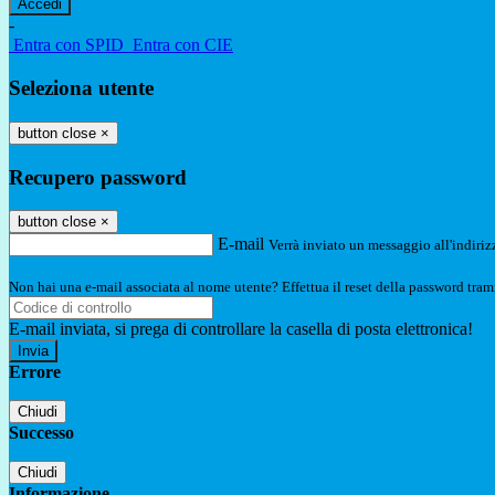
-
Entra con SPID
Entra con CIE
Seleziona utente
button close
×
Recupero password
button close
×
E-mail
Verrà inviato un messaggio all'indirizz
Non hai una e-mail associata al nome utente? Effettua il reset della password tram
E-mail inviata, si prega di controllare la casella di posta elettronica!
Errore
Chiudi
Successo
Chiudi
Informazione