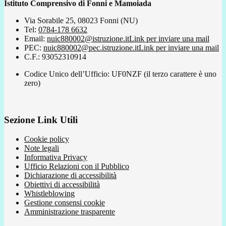
Istituto Comprensivo di Fonni e Mamoiada
Via Sorabile 25, 08023 Fonni (NU)
Tel:
0784-178 6632
Email:
nuic880002@istruzione.it
Link per inviare una mail
PEC:
nuic880002@pec.istruzione.it
Link per inviare una mail
C.F.: 93052310914
Codice Unico dell’Ufficio: UF0NZF (il terzo carattere è uno
zero)
Sezione Link Utili
Cookie policy
Note legali
Informativa Privacy
Ufficio Relazioni con il Pubblico
Dichiarazione di accessibilità
Obiettivi di accessibilità
Whistleblowing
Gestione consensi cookie
Amministrazione trasparente