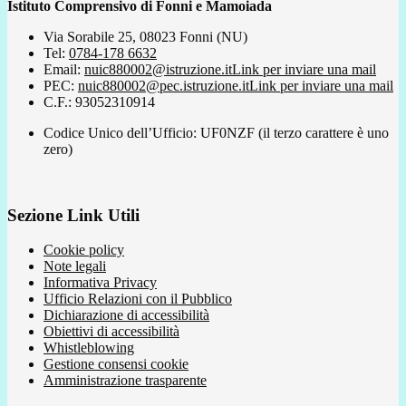
Istituto Comprensivo di Fonni e Mamoiada
Via Sorabile 25, 08023 Fonni (NU)
Tel:
0784-178 6632
Email:
nuic880002@istruzione.it
Link per inviare una mail
PEC:
nuic880002@pec.istruzione.it
Link per inviare una mail
C.F.: 93052310914
Codice Unico dell’Ufficio: UF0NZF (il terzo carattere è uno
zero)
Sezione Link Utili
Cookie policy
Note legali
Informativa Privacy
Ufficio Relazioni con il Pubblico
Dichiarazione di accessibilità
Obiettivi di accessibilità
Whistleblowing
Gestione consensi cookie
Amministrazione trasparente