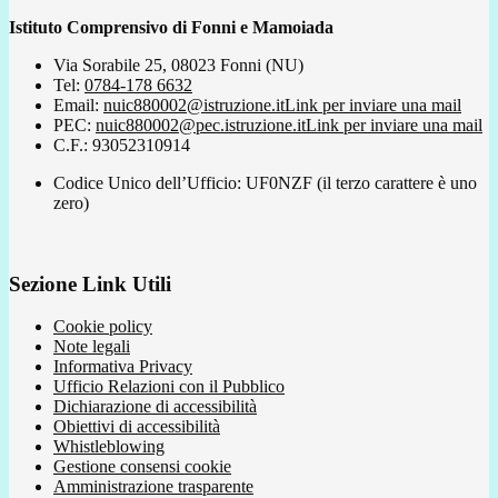
Istituto Comprensivo di Fonni e Mamoiada
Via Sorabile 25, 08023 Fonni (NU)
Tel:
0784-178 6632
Email:
nuic880002@istruzione.it
Link per inviare una mail
PEC:
nuic880002@pec.istruzione.it
Link per inviare una mail
C.F.: 93052310914
Codice Unico dell’Ufficio: UF0NZF (il terzo carattere è uno
zero)
Sezione Link Utili
Cookie policy
Note legali
Informativa Privacy
Ufficio Relazioni con il Pubblico
Dichiarazione di accessibilità
Obiettivi di accessibilità
Whistleblowing
Gestione consensi cookie
Amministrazione trasparente