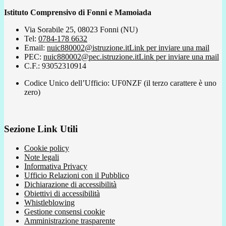
Istituto Comprensivo di Fonni e Mamoiada
Via Sorabile 25, 08023 Fonni (NU)
Tel:
0784-178 6632
Email:
nuic880002@istruzione.it
Link per inviare una mail
PEC:
nuic880002@pec.istruzione.it
Link per inviare una mail
C.F.: 93052310914
Codice Unico dell’Ufficio: UF0NZF (il terzo carattere è uno
zero)
Sezione Link Utili
Cookie policy
Note legali
Informativa Privacy
Ufficio Relazioni con il Pubblico
Dichiarazione di accessibilità
Obiettivi di accessibilità
Whistleblowing
Gestione consensi cookie
Amministrazione trasparente