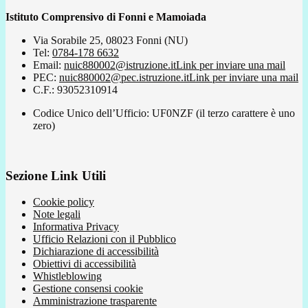
Istituto Comprensivo di Fonni e Mamoiada
Via Sorabile 25, 08023 Fonni (NU)
Tel:
0784-178 6632
Email:
nuic880002@istruzione.it
Link per inviare una mail
PEC:
nuic880002@pec.istruzione.it
Link per inviare una mail
C.F.: 93052310914
Codice Unico dell’Ufficio: UF0NZF (il terzo carattere è uno
zero)
Sezione Link Utili
Cookie policy
Note legali
Informativa Privacy
Ufficio Relazioni con il Pubblico
Dichiarazione di accessibilità
Obiettivi di accessibilità
Whistleblowing
Gestione consensi cookie
Amministrazione trasparente