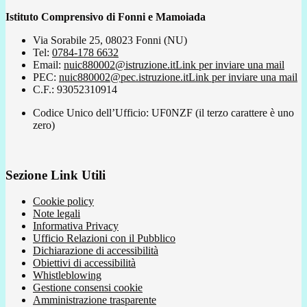
Istituto Comprensivo di Fonni e Mamoiada
Via Sorabile 25, 08023 Fonni (NU)
Tel:
0784-178 6632
Email:
nuic880002@istruzione.it
Link per inviare una mail
PEC:
nuic880002@pec.istruzione.it
Link per inviare una mail
C.F.: 93052310914
Codice Unico dell’Ufficio: UF0NZF (il terzo carattere è uno
zero)
Sezione Link Utili
Cookie policy
Note legali
Informativa Privacy
Ufficio Relazioni con il Pubblico
Dichiarazione di accessibilità
Obiettivi di accessibilità
Whistleblowing
Gestione consensi cookie
Amministrazione trasparente