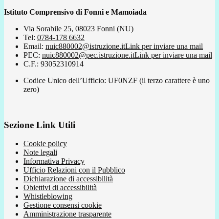
Istituto Comprensivo di Fonni e Mamoiada
Via Sorabile 25, 08023 Fonni (NU)
Tel:
0784-178 6632
Email:
nuic880002@istruzione.it
Link per inviare una mail
PEC:
nuic880002@pec.istruzione.it
Link per inviare una mail
C.F.: 93052310914
Codice Unico dell’Ufficio: UF0NZF (il terzo carattere è uno
zero)
Sezione Link Utili
Cookie policy
Note legali
Informativa Privacy
Ufficio Relazioni con il Pubblico
Dichiarazione di accessibilità
Obiettivi di accessibilità
Whistleblowing
Gestione consensi cookie
Amministrazione trasparente