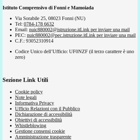
Istituto Comprensivo di Fonni e Mamoiada
Via Sorabile 25, 08023 Fonni (NU)
Tel:
0784-178 6632
Email:
nuic880002@istruzione.it
Link per inviare una mail
PEC:
nuic880002@pec.istruzione.it
Link per inviare una mail
C.F.: 93052310914
Codice Unico dell’Ufficio: UF0NZF (il terzo carattere è uno
zero)
Sezione Link Utili
Cookie policy
Note legali
Informativa Privacy
Ufficio Relazioni con il Pubblico
Dichiarazione di accessibilità
Obiettivi di accessibilità
Whistleblowing
Gestione consensi cookie
Amministrazione trasparente