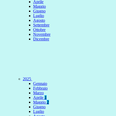
Aprile
Maggio
Giugno
Luglio
Agosto
Settembre
Ottobre
Novembre
Dicembre
2025
Gennaio
Febbraio
Marzo
Aprile
1
Maggio
2
Giugno
Luglio