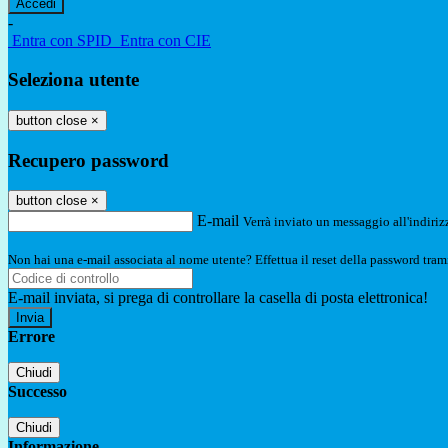
-
Entra con SPID
Entra con CIE
Seleziona utente
button close
×
Recupero password
button close
×
E-mail
Verrà inviato un messaggio all'indirizz
Non hai una e-mail associata al nome utente? Effettua il reset della password tram
E-mail inviata, si prega di controllare la casella di posta elettronica!
Errore
Chiudi
Successo
Chiudi
Informazione