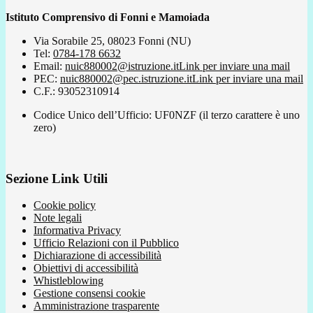
Istituto Comprensivo di Fonni e Mamoiada
Via Sorabile 25, 08023 Fonni (NU)
Tel:
0784-178 6632
Email:
nuic880002@istruzione.it
Link per inviare una mail
PEC:
nuic880002@pec.istruzione.it
Link per inviare una mail
C.F.: 93052310914
Codice Unico dell’Ufficio: UF0NZF (il terzo carattere è uno
zero)
Sezione Link Utili
Cookie policy
Note legali
Informativa Privacy
Ufficio Relazioni con il Pubblico
Dichiarazione di accessibilità
Obiettivi di accessibilità
Whistleblowing
Gestione consensi cookie
Amministrazione trasparente